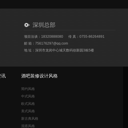
深圳总部
项目洽谈：18320888080
传 真：0755-86264891
邮 箱：756176297@qq.com
地 址：深圳市龙岗中心城天数码创新园3栋5楼
资讯
酒吧装修设计风格
简约风格
中式风格
欧式风格
美式风格
新古典风格
混搭风格