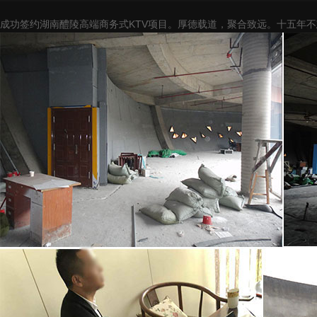
成功签约湖南醴陵高端商务式KTV项目。厚德载道，聚合致远。十五年不