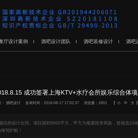
餐厅设计案例
酒吧设计团队
酒吧装修设计
酒吧
018.8.15 成功签署上海KTV+水疗会所娱乐综合体
者：
酒吧设计
发表时间：2018-08-17 17:02:37
浏览量：2801
【
小
中
大
项目的设计合同。项目面积8000平方，甲方为规避投资风险，曾挑选10
地保驾护航！