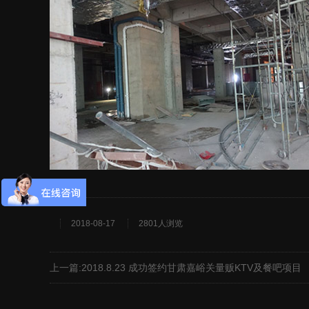
2018-08-17
2801人浏览
上一篇:
2018.8.23 成功签约甘肃嘉峪关量贩KTV及餐吧项目