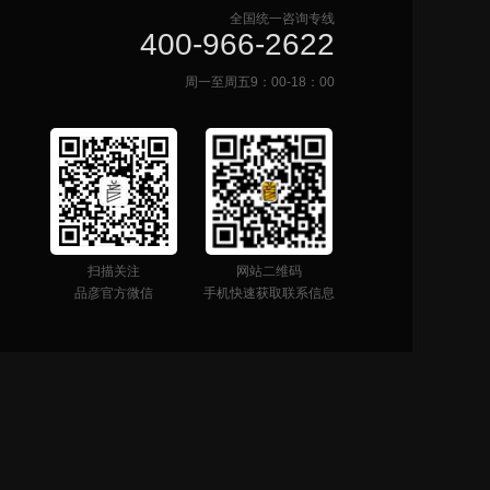
全国统一咨询专线
400-966-2622
周一至周五9：00-18：00
扫描关注
网站二维码
品彦官方微信
手机快速获取联系信息