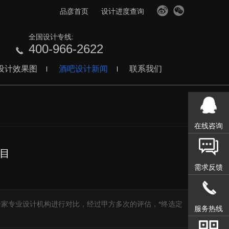
品彦首页
设计进度查询
全国设计专线:
400-966-2622
设计效果图
酒吧设计新闻
联系我们
在线咨询
项目
需求反馈
】
余家专业设计机构进行对比，经过甲方多次的评估，*终选定
服务热线