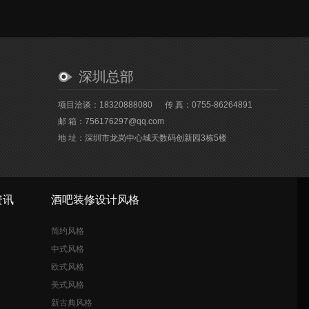
深圳总部
项目洽谈：18320888080
传 真：0755-86264891
邮 箱：756176297@qq.com
地 址：深圳市龙岗中心城天数码创新园3栋5楼
资讯
酒吧装修设计风格
简约风格
中式风格
欧式风格
美式风格
新古典风格