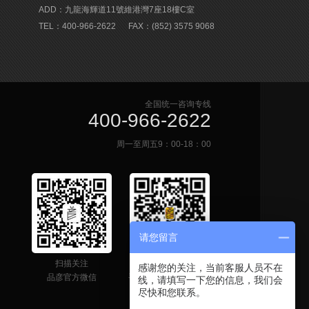
ADD：九龍海輝道11號維港灣7座18樓C室
TEL：400-966-2622
FAX：(852) 3575 9068
全国统一咨询专线
400-966-2622
周一至周五9：00-18：00
请您留言
扫描关注
网站二维码
感谢您的关注，当前客服人员不在
品彦官方微信
手机快速获取联系信息
线，请填写一下您的信息，我们会
尽快和您联系。