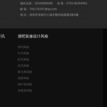
项目洽谈：18320888080
传 真：0755-86264891
邮 箱：756176297@qq.com
地 址：深圳市龙岗中心城天数码创新园3栋5楼
资讯
酒吧装修设计风格
简约风格
中式风格
欧式风格
美式风格
新古典风格
混搭风格
地中海风格
东南亚风格