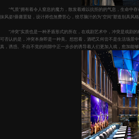
“气质”拥有着令人窒息的魔力，散发着难以抗拒的的气息，生命中存在
抹风姿!毋庸置疑，设计师也煞费苦心，绞尽脑汁的为“空间”塑造别具风格
“冲突”实质也是一种矛盾形式的所在，在戏剧艺术中，冲突是戏剧的核
可否认的是，冲突本身即是一种美。想想看，酒吧又何尝不是生活场景中
真，诱惑。不自不觉的间隙中正一步步的诱导着人们更加入戏，愈加能够