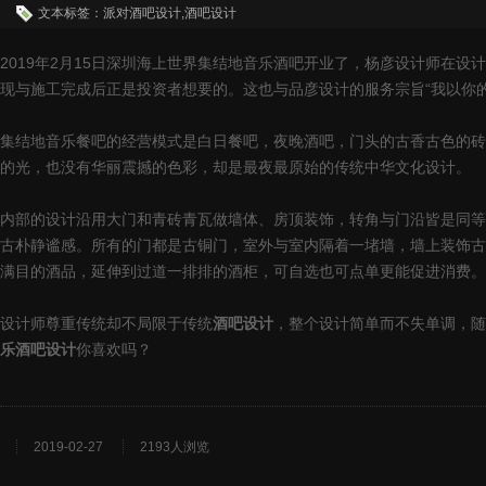
文本标签：派对酒吧设计,酒吧设计
2019年2月15日深圳海上世界集结地音乐酒吧开业了，杨彦设计师在
现与施工完成后正是投资者想要的。这也与品彦设计的服务宗旨“我以你
集结地音乐餐吧的经营模式是白日餐吧，夜晚酒吧，门头的古香古色的砖瓦
的光，也没有华丽震撼的色彩，却是最夜最原始的传统中华文化设计。
内部的设计沿用大门和青砖青瓦做墙体、房顶装饰，转角与门沿皆是同等
古朴静谧感。所有的门都是古铜门，室外与室内隔着一堵墙，墙上装饰古
满目的酒品，延伸到过道一排排的酒柜，可自选也可点单更能促进消费。
设计师尊重传统却不局限于传统
酒吧设计
，整个设计简单而不失单调，随
乐酒吧设计
你喜欢吗？
2019-02-27
2193人浏览