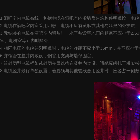
1.酒吧室内电缆布线，包括电缆在酒吧室内沿墙及建筑构件明敷设、电
2.电缆在酒吧室内宜采用明敷。电缆不应有黄麻或其他易延燃的外护层。
3.无铠装的电缆在酒吧室内明敷时，水平敷设至地面的距离不应小于2.5
室、电机室等）内时除外。
4.相同电压的电缆并列明敷时，电缆的净距不应小于35mm，并不应小于
6.穿钢管在竖井内敷设，钢管用支架与墙壁固定。
7.沿封闭型电缆桥架或封闭金属线槽在竖井内架设。话缆应绑扎于桥架
8.电缆竖井最好单独设置，若必须与其他管线合用竖井时，应各占一侧敷设