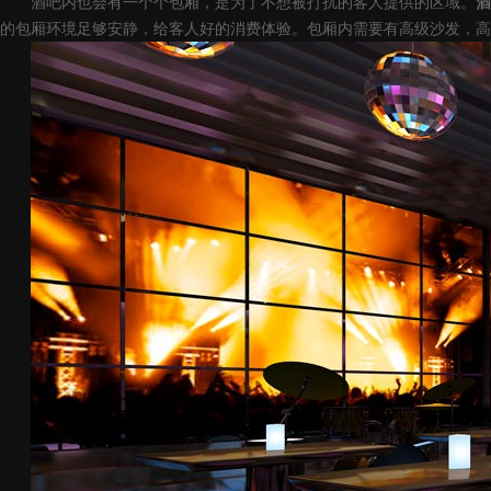
酒吧内也会有一个个包厢，是为了不想被打扰的客人提供的区域。
酒
的包厢环境足够安静，给客人好的消费体验。包厢内需要有高级沙发，