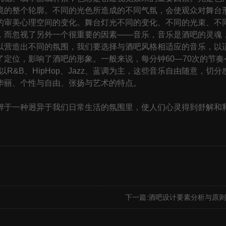
境的整个轮廓。不同的光色所造成的不同气氛，会使观众对舞台
的审美心理空间的变化。舞台灯光不同的变化、不同的光束、不
，而忽视了另外一个很重要的因素——音乐，音乐是酒吧的灵魂
以营造出不同的氛围，我们要选择与酒吧风格相适应的音乐，以
定位，影响了酒吧的形象。一般来说，每分钟60—70次的节奏令
R&B、HipHop、Jazz、蓝调为主，这些音乐自由随意，
华丽、个性与自由、张扬与艺术的特点。
于一种迥异于我们日常生活的氛围里，使人们心灵得到舒解和释
。
下一篇:
酒吧设计要素分析与原则