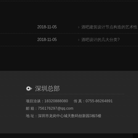
2018-11-05
酒吧建筑设计节点构造的艺术性
2018-11-05
酒吧设计的几大分类?
深圳总部
项目洽谈：18320888080
传 真：0755-86264891
邮 箱：756176297@qq.com
地 址：深圳市龙岗中心城天数码创新园3栋5楼