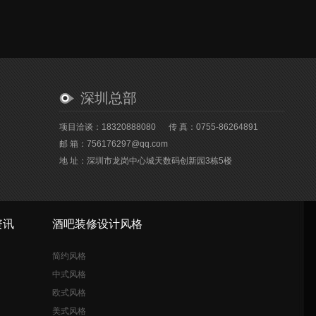
深圳总部
项目洽谈：18320888080
传 真：0755-86264891
邮 箱：756176297@qq.com
地 址：深圳市龙岗中心城天数码创新园3栋5楼
资讯
酒吧装修设计风格
简约风格
中式风格
欧式风格
美式风格