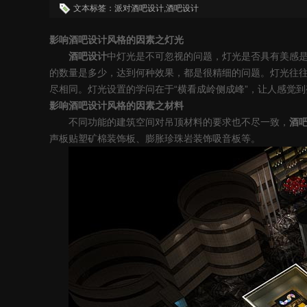
文本标签：派对酒吧设计,酒吧设计
影响
酒吧设计风格的因素
之
灯光
酒吧设计
中
灯光是不可忽视的问题，灯光是否具有美感
的数量是多少，达到何种效果，都是很精细的问题。灯光往
尽相同。灯光设置的学问在于
“
横看成岭侧成峰
”
，让人感觉到
影响
酒吧设计风格的因素
之
材料
不同功能的建筑空间对吊顶材料的要求也不尽一致，
酒
声板贴塑矿棉装饰板、膨胀珍珠岩装饰吸音板等。