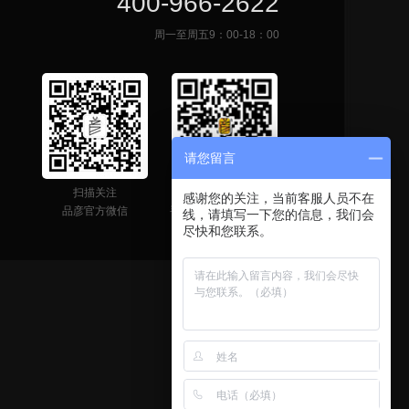
400-966-2622
周一至周五9：00-18：00
请您留言
扫描关注
网站二维码
感谢您的关注，当前客服人员不在
品彦官方微信
手机快速获取联系信息
线，请填写一下您的信息，我们会
尽快和您联系。