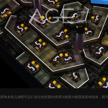
的壁饰来装点酒吧可以打造出您想要的情调与氛围大幅璧画装饰墙体，既