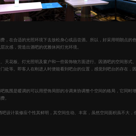
，在合适的光照环境下去放松身心或品尝酒。所以，好采用明朗点的色
成层次感，营造出酒吧的优雅休闲灯光环境。
天花板、灯光照明及窗户和一些装饰物方面进行。因酒吧的空间形式、
对门处等。即客人在刚进人时便能看到吧台的位置，感觉到吧台的存在，
氛围是暖调的可以用壁饰局部的冷调来协调整个空间的格局，它同时增
消费。
吧设计装修应个性其鲜明，其空间生动、丰富，虽然空间面积虽不大，