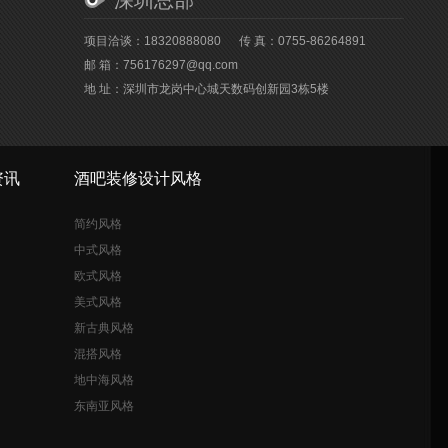
深圳总部
项目洽谈：18320888080
传 真：0755-86264891
邮 箱：756176297@qq.com
地 址：深圳市龙岗中心城天数码创新园3栋5楼
资讯
酒吧装修设计风格
简约风格
中式风格
欧式风格
美式风格
新古典风格
混搭风格
地中海风格
东南亚风格