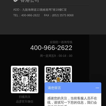
香港公司
ADD：九龍海輝道11號維港灣7座18樓C室
TEL：400-966-2622
FAX：(852) 3575 9068
全国统一咨询专线
400-966-2622
周一至周五9：00-18：00
请您留言
扫描关注
网站二维码
感谢您的关注，当前客服人员不在
品彦官方微信
手机快速获取联系信息
线，请填写一下您的信息，我们会