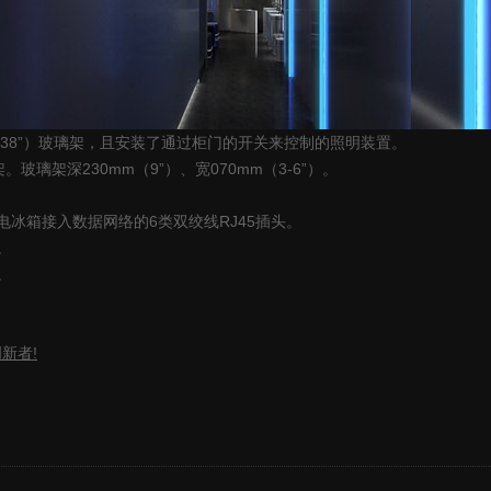
38
”）玻璃架，且安装了通过柜门的开关来控制的照明装置。
架。玻璃架深
230mm
（
9
”）、宽
070mm
（
3-6
”）。
电冰箱接入数据网络的
6
类双绞线
RJ45
插头。
。
。
!
创新者