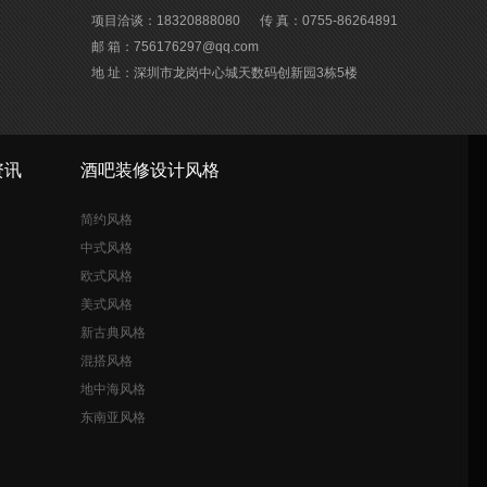
项目洽谈：18320888080
传 真：0755-86264891
邮 箱：756176297@qq.com
地 址：深圳市龙岗中心城天数码创新园3栋5楼
资讯
酒吧装修设计风格
简约风格
中式风格
欧式风格
美式风格
新古典风格
混搭风格
地中海风格
东南亚风格