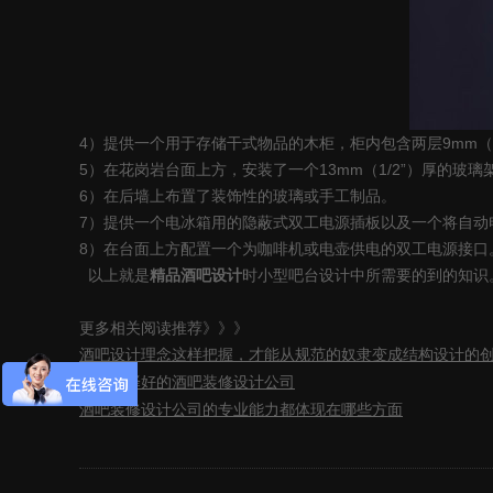
4
）提供一个用于存储干式物品的木柜，柜内包含两层
9mm
（
5
）在花岗岩台面上方，安装了一个
13mm
（
1/2
”）厚的玻璃
6
）在后墙上布置了装饰性的玻璃或手工制品。
7
）提供一个电冰箱用的隐蔽式双工电源插板以及一个将自动
8
）在台面上方配置一个为咖啡机或电壶供电的双工电源接口
以上就是
精品酒吧设计
时小型吧台设计中所需要的到的知识
更多相关阅读推荐》》》
酒吧设计理念这样把握，才能从规范的奴隶变成结构设计的
如何选择好的酒吧装修设计公司
酒吧装修设计公司的专业能力都体现在哪些方面