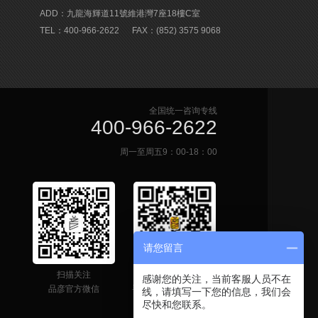
ADD：九龍海輝道11號維港灣7座18樓C室
TEL：400-966-2622
FAX：(852) 3575 9068
全国统一咨询专线
400-966-2622
周一至周五9：00-18：00
请您留言
扫描关注
网站二维码
感谢您的关注，当前客服人员不在
品彦官方微信
手机快速获取联系信息
线，请填写一下您的信息，我们会
尽快和您联系。