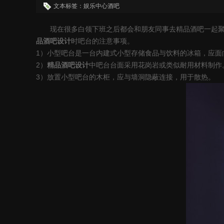
文本标签：娱乐中心酒吧
现在很多白领下班之后都会和朋友同事去精品酒吧一起
品
酒吧设计
时吧台的注意事项。
1
）小型吧台是一台内建式小型存储食品与饮料的冰箱，应面
2
）
精品酒吧设计
中吧台台面采用花岗岩或类似耐用材料制作
3
）放置小型吧台的木柜，应与墙洞隐蔽连接，用于散热。