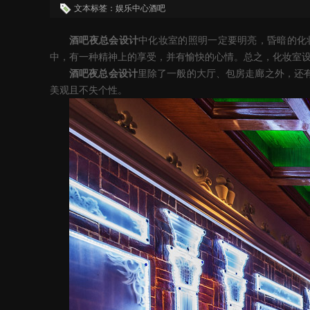
文本标签：娱乐中心酒吧
酒吧
夜总会
设计
中化妆室的照明一定要明亮，昏暗的化
中，有一种精神上的享受，并有愉快的心情。总之，化妆室
酒吧
夜总会
设计
里除了一般的大厅、包房走廊之外，还
美观且不失个性。