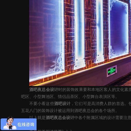
酒吧
夜总会
设计
时
的装饰效果要和本地区客人的文化素
吧区、小型舞池区、情侣品茶区、小型舞台表演区等。
不要小看这些
酒吧
设计
，它们可是高消费人群的首选。
五花八门的装饰设计被运用到
酒吧
夜总会的各个场所。
以上就是
酒吧夜总会设计
中各个附属区域的设计需要注